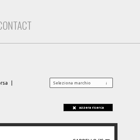
CONTACT
rsa
Seleziona marchio
azzera ricerca