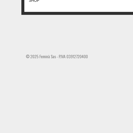
SHOP
© 2025 Feminà Sas - P.IVA 03912720400