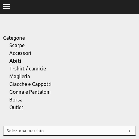
.
HOME
SHOP
Categorie
Scarpe
STORE
Accessori
Abiti
DESIGNERS
T-shirt / camicie
Maglieria
CONTACT
Giacche e Cappotti
Gonna e Pantaloni
Borsa
Outlet
Seleziona marchio