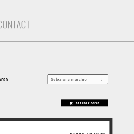
CONTACT
orsa
Seleziona marchio
azzera ricerca