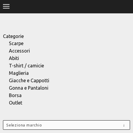
.
HOME
SHOP
Categorie
Scarpe
STORE
Accessori
Abiti
DESIGNERS
T-shirt / camicie
Maglieria
CONTACT
Giacche e Cappotti
Gonna e Pantaloni
Borsa
Outlet
Seleziona marchio