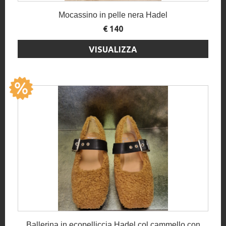
Mocassino in pelle nera Hadel
€ 140
VISUALIZZA
Ballerina in ecopelliccia Hadel col.cammello con