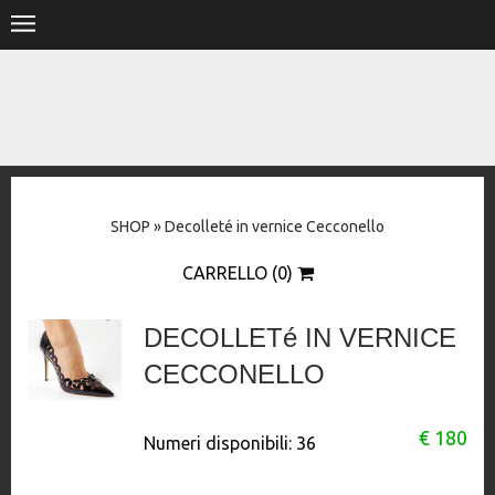
.
HOME
SHOP
STORE
SHOP
»
Decolleté in vernice Cecconello
DESIGNERS
CARRELLO (0)
CONTACT
DECOLLETé IN VERNICE
CECCONELLO
€ 180
Numeri disponibili:
36